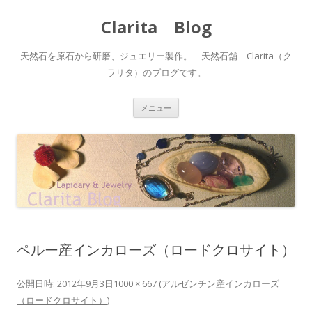
Clarita Blog
天然石を原石から研磨、ジュエリー製作。 天然石舗 Clarita（ク
ラリタ）のブログです。
コ
メニュー
ン
テ
ン
ツ
へ
ス
キ
ッ
プ
ペルー産インカローズ（ロードクロサイト）
公開日時:
2012年9月3日
1000 × 667
(
アルゼンチン産インカローズ
（ロードクロサイト）
)