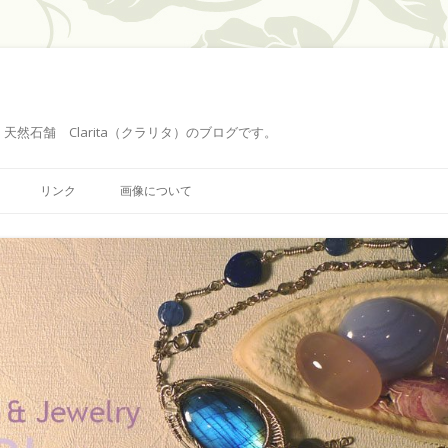
然石舗 Clarita（クラリタ）のブログです。
コ
ン
リンク
画像について
テ
ン
ツ
へ
ス
キ
ッ
プ