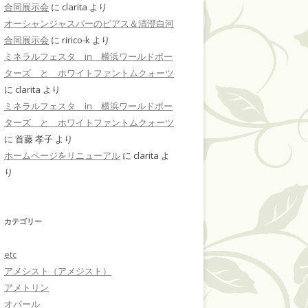
合同展示会
に
clarita
より
オーシャンジャスパーのピアス＆清澄白河
合同展示会
に
ririco-k
より
ミネラルフェスタ in 横浜ワールドポー
ターズ と ホワイトファントムクォーツ
に
clarita
より
ミネラルフェスタ in 横浜ワールドポー
ターズ と ホワイトファントムクォーツ
に
首藤 孝子
より
ホームページをリニューアル
に
clarita
よ
り
カテゴリー
etc
アメシスト（アメジスト）
アメトリン
オパール