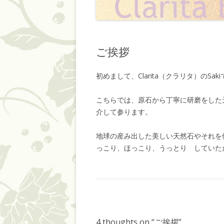
ご挨拶
初めまして、Clarita（クラリタ）のSak
こちらでは、原石から丁寧に研磨をした
介して参ります。
地球の産み出した美しい天然石やそれを
っこり、ほっこり、うっとり していた
4 thoughts on “
ご挨拶
”