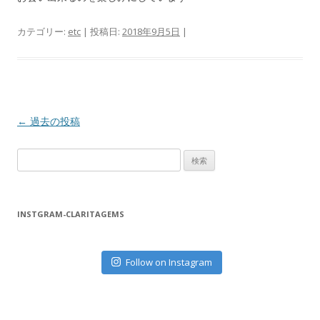
カテゴリー:
etc
| 投稿日:
2018年9月5日
|
投
←
過去の投稿
稿
検
ナ
索
ビ
:
ゲ
INSTGRAM-CLARITAGEMS
ー
シ
ョ
Follow on Instagram
ン