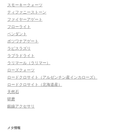
スモーキークォーツ
ティファニーストーン
ファイヤーアゲート
フローライト
ペンダント
ボツワナアゲート
ラピスラズリ
ラブラドライト
ラリマール（ラリマー）
ローズクォーツ
ロードクロサイト（アルゼンチン産インカローズ）
ロードクロサイト（北海道産）
天然石
研磨
銀線アクセサリ
メタ情報