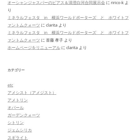
オーシャンジャスパーのピアス＆清澄白河合同展示会
に
ririco-k
よ
り
ミネラルフェスタ in 横浜ワールドポーターズ と ホワイトフ
ァントムクォーツ
に
clarita
より
ミネラルフェスタ in 横浜ワールドポーターズ と ホワイトフ
ァントムクォーツ
に
首藤 孝子
より
ホームページをリニューアル
に
clarita
より
カテゴリー
etc
アメシスト（アメジスト）
アメトリン
オパール
ガーデンクォーツ
シトリン
ジェムシリカ
スギライト