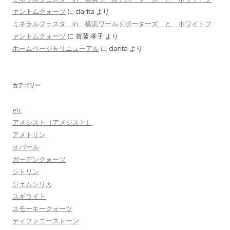
ァントムクォーツ
に
clarita
より
ミネラルフェスタ in 横浜ワールドポーターズ と ホワイトフ
ァントムクォーツ
に
首藤 孝子
より
ホームページをリニューアル
に
clarita
より
カテゴリー
etc
アメシスト（アメジスト）
アメトリン
オパール
ガーデンクォーツ
シトリン
ジェムシリカ
スギライト
スモーキークォーツ
ティファニーストーン