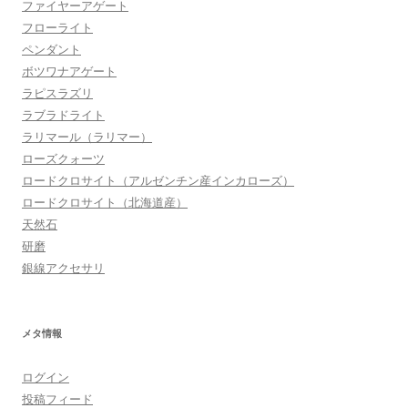
ファイヤーアゲート
フローライト
ペンダント
ボツワナアゲート
ラピスラズリ
ラブラドライト
ラリマール（ラリマー）
ローズクォーツ
ロードクロサイト（アルゼンチン産インカローズ）
ロードクロサイト（北海道産）
天然石
研磨
銀線アクセサリ
メタ情報
ログイン
投稿フィード