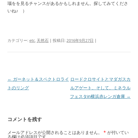
瑙をを見るチャンスがあるかもしれません。探してみてくださ
いね♪ ）
カテゴリー:
etc
,
天然石
| 投稿日:
2016年9月27日
|
投
←
ガーネット＆スペクトロライ
ロードクロサイトとマダガスカ
稿
トのリング
ルアゲート、そして、ミネラル
ナ
フェスタin横浜赤レンガ倉庫
→
ビ
ゲ
コメントを残す
ー
シ
メールアドレスが公開されることはありません。
*
が付いてい
る欄は必須項目です