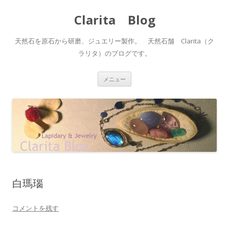
Clarita Blog
天然石を原石から研磨、ジュエリー製作。 天然石舗 Clarita（ク
ラリタ）のブログです。
コ
メニュー
ン
テ
ン
ツ
へ
ス
キ
ッ
プ
白瑪瑙
コメントを残す