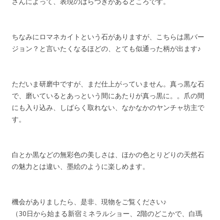
さんによって、表現のばらつきがあるところです。
ちなみにロマネカイトという石がありますが、こちらは黒バー
ジョン？と言いたくなるほどの、とても似通った柄が出ます♪
ただいま研磨中ですが、まだ仕上がっていません。真っ黒な石
で、磨いているとあっという間にあたりが真っ黒に。。爪の間
にも入り込み、しばらく取れない、なかなかのヤンチャ坊主で
す。
白とか黒などの無彩色の美しさは、ほかの色とりどりの天然石
の魅力とは違い、墨絵のように楽しめます。
機会がありましたら、是非、現物をご覧ください♪
（30日から始まる新宿ミネラルショー、2階のどこかで、白瑪